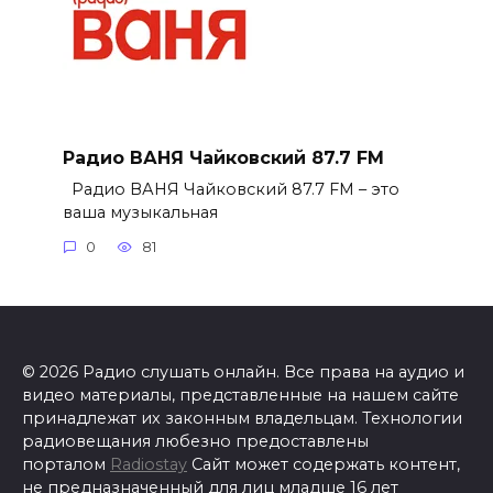
Радио ВАНЯ Чайковский 87.7 FM
Радио ВАНЯ Чайковский 87.7 FM – это
ваша музыкальная
0
81
© 2026 Радио слушать онлайн. Все права на аудио и
видео материалы, представленные на нашем сайте
принадлежат их законным владельцам. Технологии
радиовещания любезно предоставлены
порталом
Radiostay
Сайт может содержать контент,
не предназначенный для лиц младше 16 лет