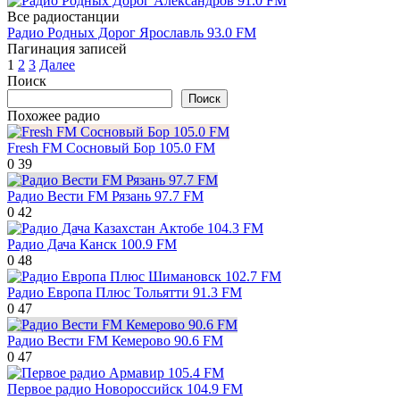
Все радиостанции
Радио Родных Дорог Ярославль 93.0 FM
Пагинация записей
1
2
3
Далее
Поиск
Поиск
Похожее радио
Fresh FM Сосновый Бор 105.0 FM
0
39
Радио Вести FM Рязань 97.7 FM
0
42
Радио Дача Канск 100.9 FM
0
48
Радио Европа Плюс Тольятти 91.3 FM
0
47
Радио Вести FM Кемерово 90.6 FM
0
47
Первое радио Новороссийск 104.9 FM