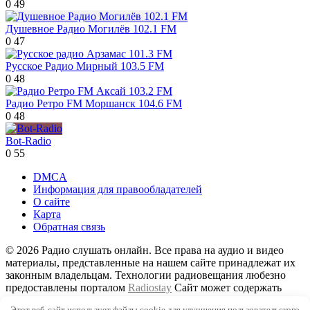
0
49
Душевное Радио Могилёв 102.1 FM
0
47
Русское Радио Мирный 103.5 FM
0
48
Радио Ретро FM Моршанск 104.6 FM
0
48
Bot-Radio
0
55
DMCA
Информация для правообладателей
О сайте
Карта
Обратная связь
© 2026 Радио слушать онлайн. Все права на аудио и видео
материалы, представленные на нашем сайте принадлежат их
законным владельцам. Технологии радиовещания любезно
предоставлены порталом
Radiostay
Сайт может содержать
контент, не предназначенный для лиц младше 16 лет
Этот веб-сайт использует файлы cookie для улучшения пользовательского