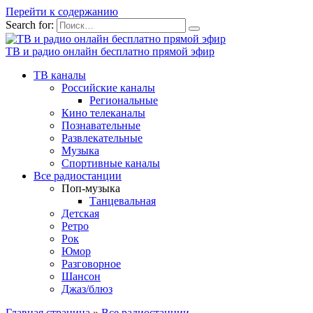
Перейти к содержанию
Search for:
ТВ и радио онлайн бесплатно прямой эфир
ТВ каналы
Российские каналы
Региональные
Кино телеканалы
Познавательные
Развлекательные
Музыка
Спортивные каналы
Все радиостанции
Поп-музыка
Танцевальная
Детская
Ретро
Рок
Юмор
Разговорное
Шансон
Джаз/блюз
Главная страница
»
Все радиостанции