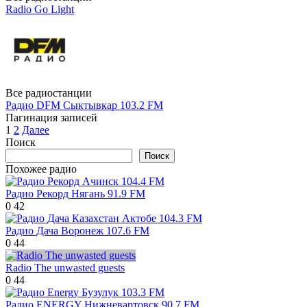
Radio Go Light
Все радиостанции
Радио DFM Сыктывкар 103.2 FM
Пагинация записей
1
2
Далее
Поиск
Поиск
Похожее радио
Радио Рекорд Нягань 91.9 FM
0
42
Радио Дача Воронеж 107.6 FM
0
44
Radio The unwasted guests
0
44
Радио ENERGY Нижневартовск 90.7 FM