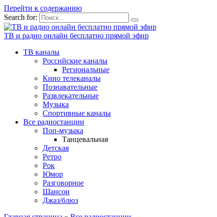
Перейти к содержанию
Search for:
ТВ и радио онлайн бесплатно прямой эфир
ТВ каналы
Российские каналы
Региональные
Кино телеканалы
Познавательные
Развлекательные
Музыка
Спортивные каналы
Все радиостанции
Поп-музыка
Танцевальная
Детская
Ретро
Рок
Юмор
Разговорное
Шансон
Джаз/блюз
Главная страница
»
Все радиостанции