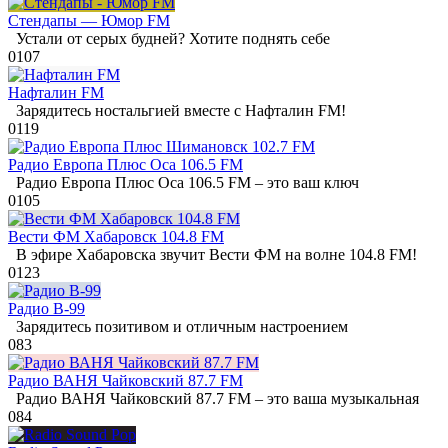
Стендапы — Юмор FM
Устали от серых будней? Хотите поднять себе
0
107
Нафталин FM
Зарядитесь ностальгией вместе с Нафталин FM!
0
119
Радио Европа Плюс Оса 106.5 FM
Радио Европа Плюс Оса 106.5 FM – это ваш ключ
0
105
Вести ФМ Хабаровск 104.8 FM
В эфире Хабаровска звучит Вести ФМ на волне 104.8 FM!
0
123
Радио В-99
Зарядитесь позитивом и отличным настроением
0
83
Радио ВАНЯ Чайковский 87.7 FM
Радио ВАНЯ Чайковский 87.7 FM – это ваша музыкальная
0
84