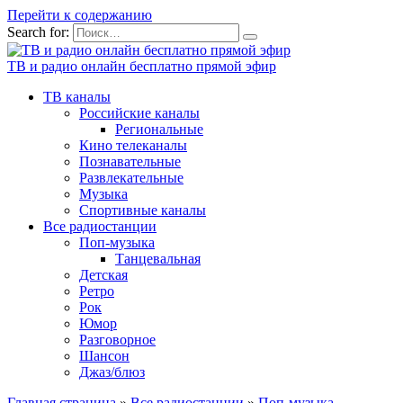
Перейти к содержанию
Search for:
ТВ и радио онлайн бесплатно прямой эфир
ТВ каналы
Российские каналы
Региональные
Кино телеканалы
Познавательные
Развлекательные
Музыка
Спортивные каналы
Все радиостанции
Поп-музыка
Танцевальная
Детская
Ретро
Рок
Юмор
Разговорное
Шансон
Джаз/блюз
Главная страница
»
Все радиостанции
»
Поп-музыка