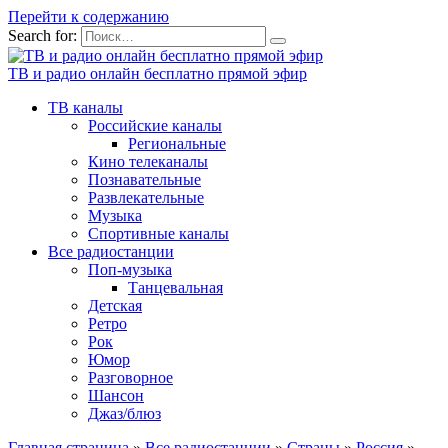
Перейти к содержанию
Search for:
ТВ и радио онлайн бесплатно прямой эфир
ТВ каналы
Российские каналы
Региональные
Кино телеканалы
Познавательные
Развлекательные
Музыка
Спортивные каналы
Все радиостанции
Поп-музыка
Танцевальная
Детская
Ретро
Рок
Юмор
Разговорное
Шансон
Джаз/блюз
Главная страница
»
Все радиостанции
»
Страны
»
Россия
»