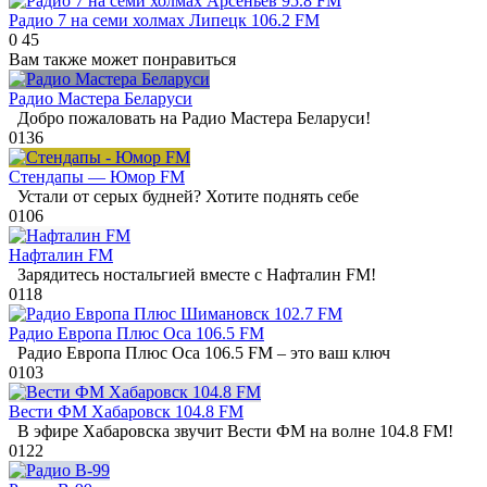
Радио 7 на семи холмах Липецк 106.2 FM
0
45
Вам также может понравиться
Радио Мастера Беларуси
Добро пожаловать на Радио Мастера Беларуси!
0
136
Стендапы — Юмор FM
Устали от серых будней? Хотите поднять себе
0
106
Нафталин FM
Зарядитесь ностальгией вместе с Нафталин FM!
0
118
Радио Европа Плюс Оса 106.5 FM
Радио Европа Плюс Оса 106.5 FM – это ваш ключ
0
103
Вести ФМ Хабаровск 104.8 FM
В эфире Хабаровска звучит Вести ФМ на волне 104.8 FM!
0
122