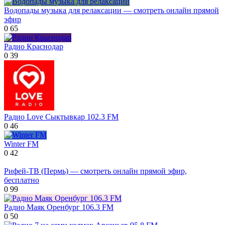
Водопады музыка для релаксации — смотреть онлайн прямой
эфир
0
65
Радио Краснодар
0
39
Радио Love Сыктывкар 102.3 FM
0
46
Winter FM
0
42
Рифей-ТВ (Пермь) — смотреть онлайн прямой эфир,
бесплатно
0
99
Радио Маяк Оренбург 106.3 FM
0
50