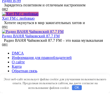
Радио В-99
Зарядитесь позитивом и отличным настроением
0
82
Хит FM с любовью
Хотите окунуться в мир зажигательных хитов и
0
91
Радио ВАНЯ Чайковский 87.7 FM
Радио ВАНЯ Чайковский 87.7 FM – это ваша музыкальная
0
81
DMCA
Информация для правообладателей
О сайте
Карта
Обратная связь
© 2026 Радио слушать онлайн. Все права на аудио и видео
Этот веб-сайт использует файлы cookie для улучшения пользовательского
опыта. Продолжая пользоваться сайтом, вы даете согласие на
материалы, представленные на нашем сайте принадлежат их
использование файлов cookie.
OK
законным владельцам. Технологии радиовещания любезно
предоставлены порталом
Radiostay
Сайт может содержать
контент, не предназначенный для лиц младше 16 лет