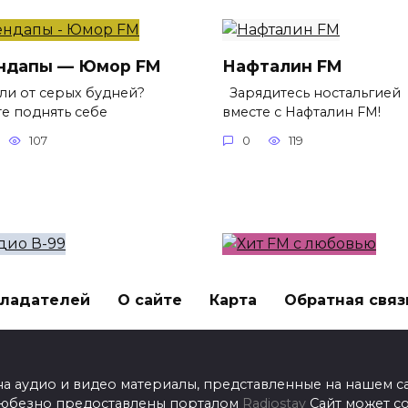
ндапы — Юмор FM
Нафталин FM
ли от серых будней?
Зарядитесь ностальгией
те поднять себе
вместе с Нафталин FM!
107
0
119
ио В-99
Хит FM с любовью
бладателей
О сайте
Карта
Обратная связ
дитесь позитивом и
Хотите окунуться в мир
чным настроением
зажигательных хитов и
83
0
92
 на аудио и видео материалы, представленные на нашем 
любезно предоставлены порталом
Radiostay
Сайт может с