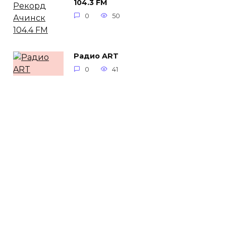
104.3 FM
0
50
Радио ART
0
41