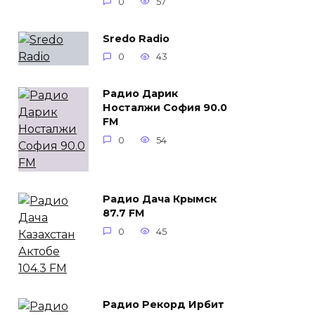
0
57
Sredo Radio
0
43
Радио Дарик
Носталжи София 90.0
FM
0
54
Радио Дача Крымск
87.7 FM
0
45
Радио Рекорд Ирбит