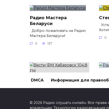
Радио Мастера
Сте
Беларуси
Уста
Хоти
Добро пожаловать на Радио
Мастера Беларуси!
0
0
137
Рад
DMCA
Информация для правоо
Вести ФМ Хабаровск
Заря
104.8 FM
отли
В эфире Хабаровска звучит
0
Вести ФМ на волне 104.8 FM!
© 2026 Радио слушать онлайн. Все права
0
123
владельцам. Технологии радиовещания 