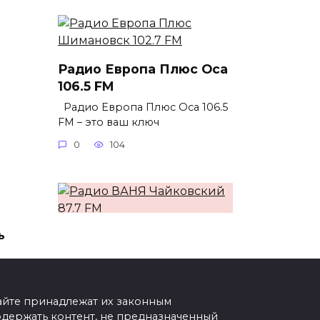
Радио Европа Плюс Оса
106.5 FM
Радио Европа Плюс Оса 106.5
FM – это ваш ключ
0
104
ь
Радио ВАНЯ Чайковский
87.7 FM
Радио ВАНЯ Чайковский 87.7
FM – это ваша музыкальная
сайте принадлежат их законным
0
81
одержать контент, не предназначенный