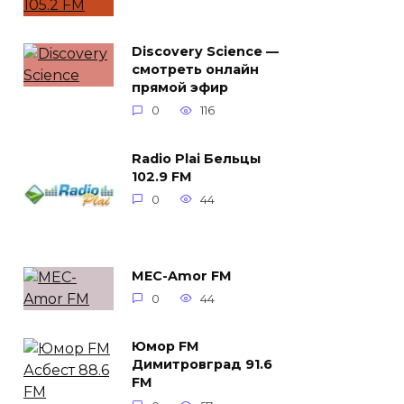
Discovery Science —
смотреть онлайн
прямой эфир
0
116
Radio Plai Бельцы
102.9 FM
0
44
MEC-Amor FM
0
44
Юмор FM
Димитровград 91.6
FM