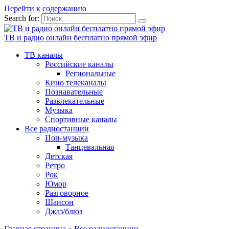
Перейти к содержанию
Search for:
ТВ и радио онлайн бесплатно прямой эфир
ТВ каналы
Российские каналы
Региональные
Кино телеканалы
Познавательные
Развлекательные
Музыка
Спортивные каналы
Все радиостанции
Поп-музыка
Танцевальная
Детская
Ретро
Рок
Юмор
Разговорное
Шансон
Джаз/блюз
Главная страница
»
Все радиостанции