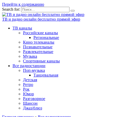
Перейти к содержанию
Search for:
ТВ и радио онлайн бесплатно прямой эфир
ТВ каналы
Российские каналы
Региональные
Кино телеканалы
Познавательные
Развлекательные
Музыка
Спортивные каналы
Все радиостанции
Поп-музыка
Танцевальная
Детская
Ретро
Рок
Юмор
Разговорное
Шансон
Джаз/блюз
Главная страница
»
Все радиостанции