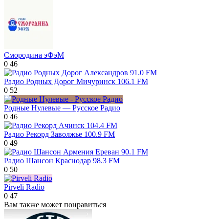
Смородина эФэМ
0
46
Радио Родных Дорог Мичуринск 106.1 FM
0
52
Родные Нулевые — Русское Радио
0
46
Радио Рекорд Заволжье 100.9 FM
0
49
Радио Шансон Краснодар 98.3 FM
0
50
Pirveli Radio
0
47
Вам также может понравиться