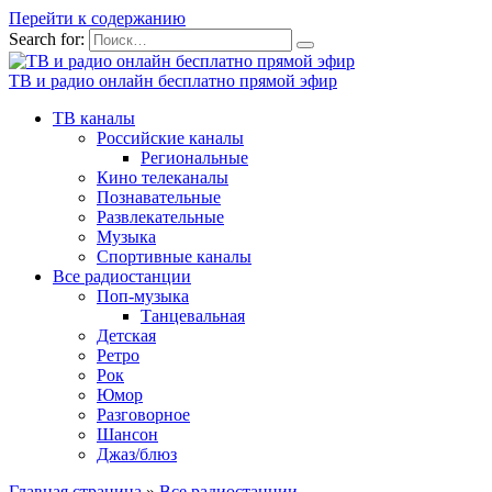
Перейти к содержанию
Search for:
ТВ и радио онлайн бесплатно прямой эфир
ТВ каналы
Российские каналы
Региональные
Кино телеканалы
Познавательные
Развлекательные
Музыка
Спортивные каналы
Все радиостанции
Поп-музыка
Танцевальная
Детская
Ретро
Рок
Юмор
Разговорное
Шансон
Джаз/блюз
Главная страница
»
Все радиостанции