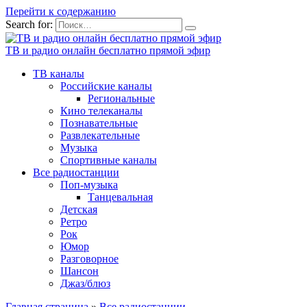
Перейти к содержанию
Search for:
ТВ и радио онлайн бесплатно прямой эфир
ТВ каналы
Российские каналы
Региональные
Кино телеканалы
Познавательные
Развлекательные
Музыка
Спортивные каналы
Все радиостанции
Поп-музыка
Танцевальная
Детская
Ретро
Рок
Юмор
Разговорное
Шансон
Джаз/блюз
Главная страница
»
Все радиостанции