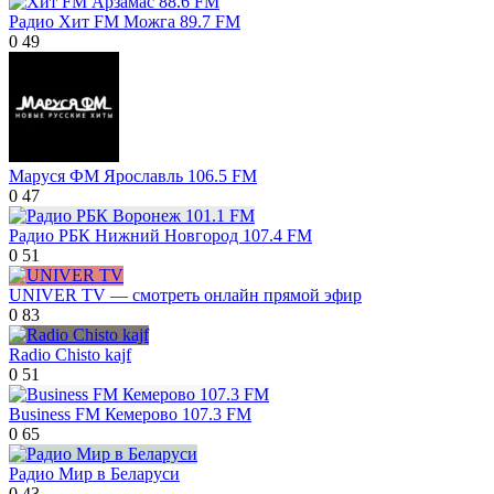
Радио Хит FM Можга 89.7 FM
0
49
Маруся ФМ Ярославль 106.5 FM
0
47
Радио РБК Нижний Новгород 107.4 FM
0
51
UNIVER TV — смотреть онлайн прямой эфир
0
83
Radio Chisto kajf
0
51
Business FM Кемерово 107.3 FM
0
65
Радио Мир в Беларуси
0
43