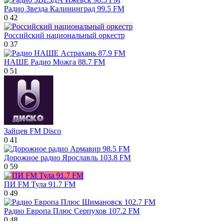
Радио Звезда Калининград 99.5 FM
0
42
Российский национальный оркестр
0
37
НАШЕ Радио Можга 88.7 FM
0
51
Зайцев FM Disco
0
41
Дорожное радио Ярославль 103.8 FM
0
59
ПИ FM Тула 91.7 FM
0
49
Радио Европа Плюс Серпухов 107.2 FM
0
48