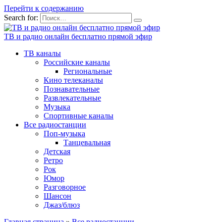
Перейти к содержанию
Search for:
ТВ и радио онлайн бесплатно прямой эфир
ТВ каналы
Российские каналы
Региональные
Кино телеканалы
Познавательные
Развлекательные
Музыка
Спортивные каналы
Все радиостанции
Поп-музыка
Танцевальная
Детская
Ретро
Рок
Юмор
Разговорное
Шансон
Джаз/блюз
Главная страница
»
Все радиостанции