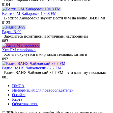
0
104
Вести ФМ Хабаровск 104.8 FM
В эфире Хабаровска звучит Вести ФМ на волне 104.8 FM!
0
123
Радио В-99
Зарядитесь позитивом и отличным настроением
0
83
Хит FM с любовью
Хотите окунуться в мир зажигательных хитов и
0
92
Радио ВАНЯ Чайковский 87.7 FM
Радио ВАНЯ Чайковский 87.7 FM – это ваша музыкальная
0
81
DMCA
Информация для правообладателей
О сайте
Карта
Обратная связь
© 2026 Радио слушать онлайн. Все права на аудио и видео