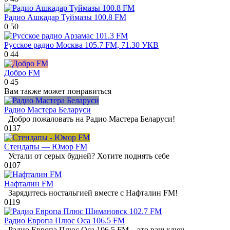
Радио Ашкадар Туймазы 100.8 FM
0
50
Русское радио Москва 105.7 FM, 71.30 УКВ
0
44
Добро FM
0
45
Вам также может понравиться
Радио Мастера Беларуси
Добро пожаловать на Радио Мастера Беларуси!
0
137
Стендапы — Юмор FM
Устали от серых будней? Хотите поднять себе
0
107
Нафталин FM
Зарядитесь ностальгией вместе с Нафталин FM!
0
119
Радио Европа Плюс Оса 106.5 FM
Радио Европа Плюс Оса 106.5 FM – это ваш ключ