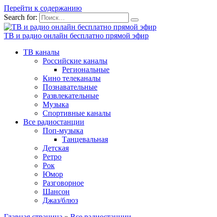
Перейти к содержанию
Search for:
ТВ и радио онлайн бесплатно прямой эфир
ТВ каналы
Российские каналы
Региональные
Кино телеканалы
Познавательные
Развлекательные
Музыка
Спортивные каналы
Все радиостанции
Поп-музыка
Танцевальная
Детская
Ретро
Рок
Юмор
Разговорное
Шансон
Джаз/блюз
Главная страница
»
Все радиостанции