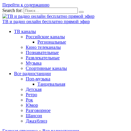
Перейти к содержанию
Search for:
ТВ и радио онлайн бесплатно прямой эфир
ТВ каналы
Российские каналы
Региональные
Кино телеканалы
Познавательные
Развлекательные
Музыка
Спортивные каналы
Все радиостанции
Поп-музыка
Танцевальная
Детская
Ретро
Рок
Юмор
Разговорное
Шансон
Джаз/блюз
Главная страница
»
Все радиостанции