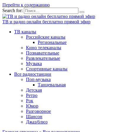
Перейти к содержанию
Search for:
ТВ и радио онлайн бесплатно прямой эфир
ТВ каналы
Российские каналы
Региональные
Кино телеканалы
Познавательные
Развлекательные
Музыка
Спортивные каналы
Все радиостанции
Поп-музыка
Танцевальная
Детская
Ретро
Рок
Юмор
Разговорное
Шансон
Джаз/блюз
Главная страница
»
Все радиостанции