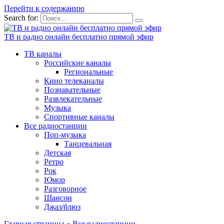
Перейти к содержанию
Search for:
ТВ и радио онлайн бесплатно прямой эфир
ТВ каналы
Российские каналы
Региональные
Кино телеканалы
Познавательные
Развлекательные
Музыка
Спортивные каналы
Все радиостанции
Поп-музыка
Танцевальная
Детская
Ретро
Рок
Юмор
Разговорное
Шансон
Джаз/блюз
Главная страница
»
Все радиостанции