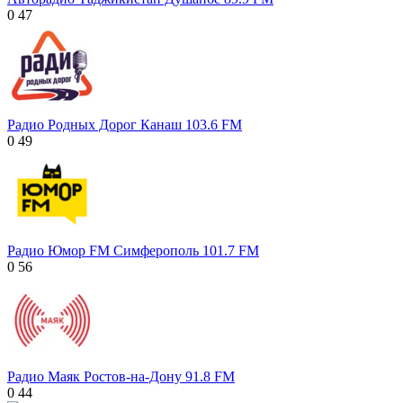
0
47
Радио Родных Дорог Канаш 103.6 FM
0
49
Радио Юмор FM Симферополь 101.7 FM
0
56
Радио Маяк Ростов-на-Дону 91.8 FM
0
44