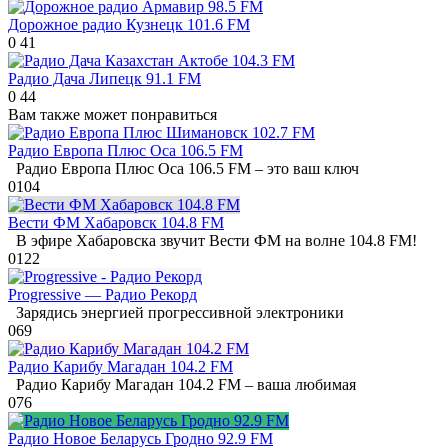
Дорожное радио Кузнецк 101.6 FM
0
41
Радио Дача Липецк 91.1 FM
0
44
Вам также может понравиться
Радио Европа Плюс Оса 106.5 FM
Радио Европа Плюс Оса 106.5 FM – это ваш ключ
0
104
Вести ФМ Хабаровск 104.8 FM
В эфире Хабаровска звучит Вести ФМ на волне 104.8 FM!
0
122
Progressive — Радио Рекорд
Зарядись энергией прогрессивной электроники
0
69
Радио Карибу Магадан 104.2 FM
Радио Карибу Магадан 104.2 FM – ваша любимая
0
76
Радио Новое Беларусь Гродно 92.9 FM