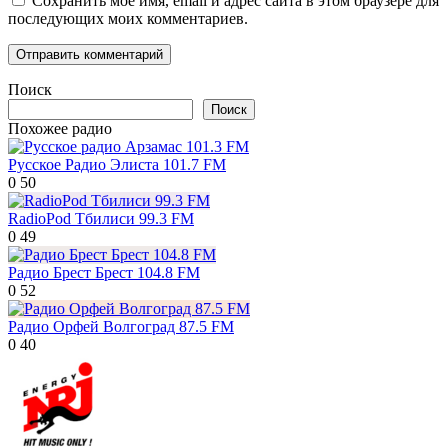
Сохранить моё имя, email и адрес сайта в этом браузере для
последующих моих комментариев.
Поиск
Поиск
Похожее радио
Русское Радио Элиста 101.7 FM
0
50
RadioPod Тбилиси 99.3 FM
0
49
Радио Брест Брест 104.8 FM
0
52
Радио Орфей Волгоград 87.5 FM
0
40