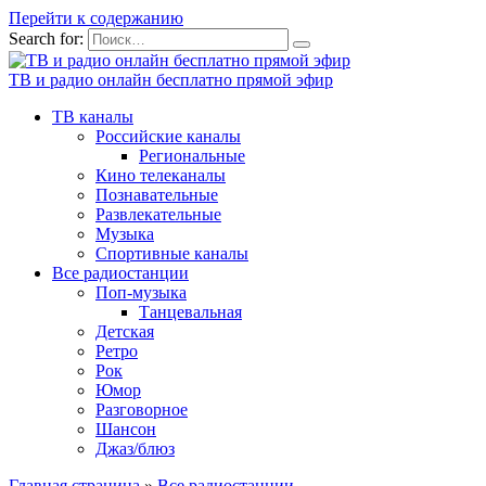
Перейти к содержанию
Search for:
ТВ и радио онлайн бесплатно прямой эфир
ТВ каналы
Российские каналы
Региональные
Кино телеканалы
Познавательные
Развлекательные
Музыка
Спортивные каналы
Все радиостанции
Поп-музыка
Танцевальная
Детская
Ретро
Рок
Юмор
Разговорное
Шансон
Джаз/блюз
Главная страница
»
Все радиостанции