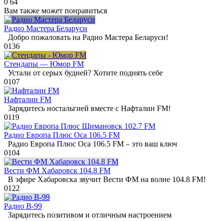
0
64
Вам также может понравиться
Радио Мастера Беларуси
Добро пожаловать на Радио Мастера Беларуси!
0
136
Стендапы — Юмор FM
Устали от серых будней? Хотите поднять себе
0
107
Нафталин FM
Зарядитесь ностальгией вместе с Нафталин FM!
0
119
Радио Европа Плюс Оса 106.5 FM
Радио Европа Плюс Оса 106.5 FM – это ваш ключ
0
104
Вести ФМ Хабаровск 104.8 FM
В эфире Хабаровска звучит Вести ФМ на волне 104.8 FM!
0
122
Радио В-99
Зарядитесь позитивом и отличным настроением