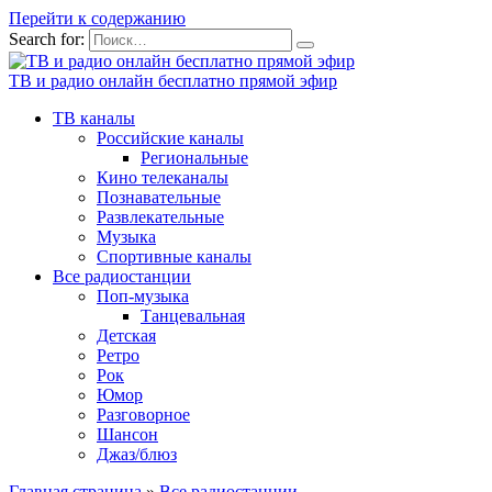
Перейти к содержанию
Search for:
ТВ и радио онлайн бесплатно прямой эфир
ТВ каналы
Российские каналы
Региональные
Кино телеканалы
Познавательные
Развлекательные
Музыка
Спортивные каналы
Все радиостанции
Поп-музыка
Танцевальная
Детская
Ретро
Рок
Юмор
Разговорное
Шансон
Джаз/блюз
Главная страница
»
Все радиостанции