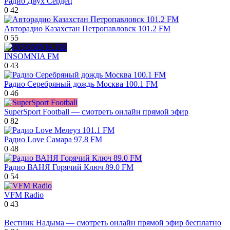
Радио Двух Сердец
0
42
Авторадио Казахстан Петропавловск 101.2 FM
0
55
INSOMNIA FM
0
43
Радио Серебряный дождь Москва 100.1 FM
0
46
SuperSport Football — смотреть онлайн прямой эфир
0
82
Радио Love Самара 97.8 FM
0
48
Радио ВАНЯ Горячий Ключ 89.0 FM
0
54
VFM Radio
0
43
Вестник Надыма — смотреть онлайн прямой эфир бесплатно