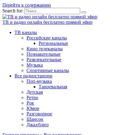
Перейти к содержанию
Search for:
ТВ и радио онлайн бесплатно прямой эфир
ТВ каналы
Российские каналы
Региональные
Кино телеканалы
Познавательные
Развлекательные
Музыка
Спортивные каналы
Все радиостанции
Поп-музыка
Танцевальная
Детская
Ретро
Рок
Юмор
Разговорное
Шансон
Джаз/блюз
Главная страница
»
Все радиостанции