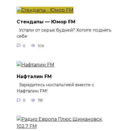
Стендапы — Юмор FM
Устали от серых будней? Хотите поднять
себе
0
106
Нафталин FM
Зарядитесь ностальгией вместе с
Нафталин FM!
0
118