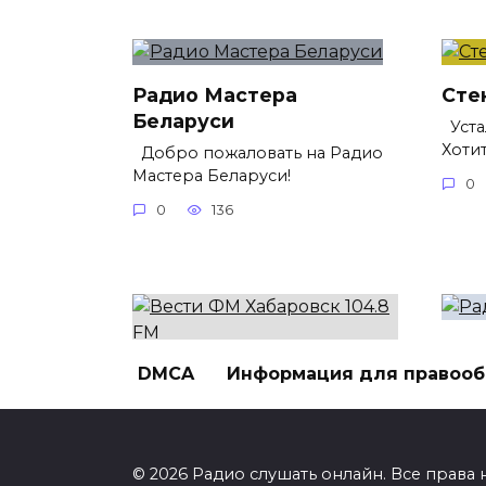
Радио Мастера
Сте
Беларуси
Уста
Хоти
Добро пожаловать на Радио
Мастера Беларуси!
0
0
136
Рад
DMCA
Информация для правоо
Вести ФМ Хабаровск
Заря
104.8 FM
отли
В эфире Хабаровска звучит
0
Вести ФМ на волне 104.8 FM!
© 2026 Радио слушать онлайн. Все права