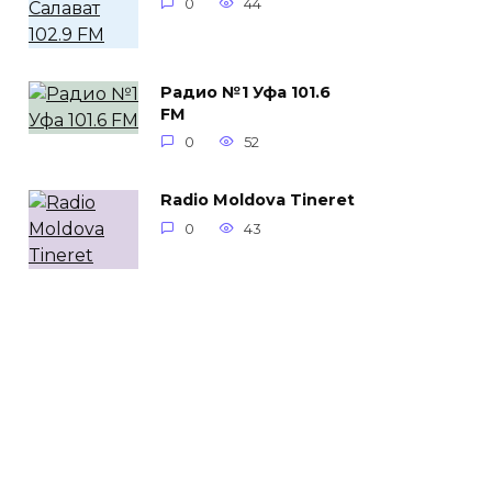
0
44
Радио №1 Уфа 101.6
FM
0
52
Radio Moldova Tineret
0
43