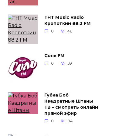
ТНТ Music Radio
Кропоткин 88.2 FM
0
48
Соль FM
0
59
Губка Боб
Квадратные Штаны
ТВ – смотреть онлайн
прямой эфир
0
84