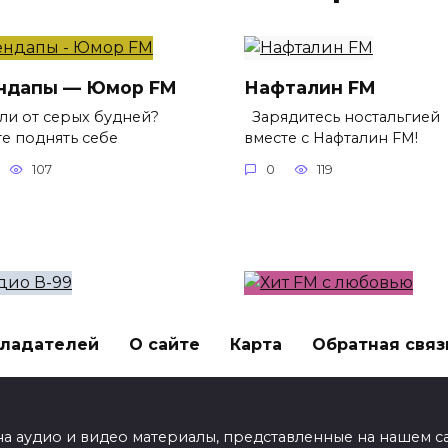
ндапы — Юмор FM
Нафталин FM
ли от серых будней?
Зарядитесь ностальгией
те поднять себе
вместе с Нафталин FM!
107
0
119
ио В-99
Хит FM с любовью
бладателей
О сайте
Карта
Обратная связ
дитесь позитивом и
Хотите окунуться в мир
чным настроением
зажигательных хитов и
83
0
92
 на аудио и видео материалы, представленные на нашем 