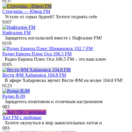
0
137
Стендапы — Юмор FM
Устали от серых будней? Хотите поднять себе
0
107
Нафталин FM
Зарядитесь ностальгией вместе с Нафталин FM!
0
119
Радио Европа Плюс Оса 106.5 FM
Радио Европа Плюс Оса 106.5 FM – это ваш ключ
0
105
Вести ФМ Хабаровск 104.8 FM
В эфире Хабаровска звучит Вести ФМ на волне 104.8 FM!
0
123
Радио В-99
Зарядитесь позитивом и отличным настроением
0
83
Хит FM с любовью
Хотите окунуться в мир зажигательных хитов и
0
93