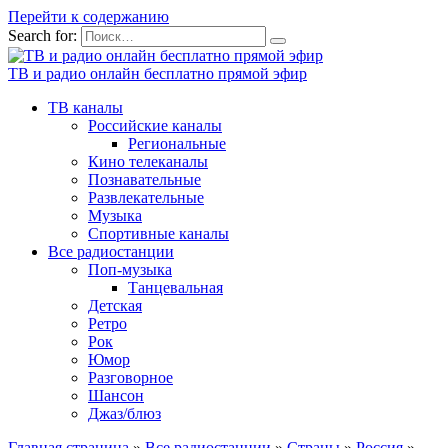
Перейти к содержанию
Search for:
ТВ и радио онлайн бесплатно прямой эфир
ТВ каналы
Российские каналы
Региональные
Кино телеканалы
Познавательные
Развлекательные
Музыка
Спортивные каналы
Все радиостанции
Поп-музыка
Танцевальная
Детская
Ретро
Рок
Юмор
Разговорное
Шансон
Джаз/блюз
Главная страница
»
Все радиостанции
»
Страны
»
Россия
»