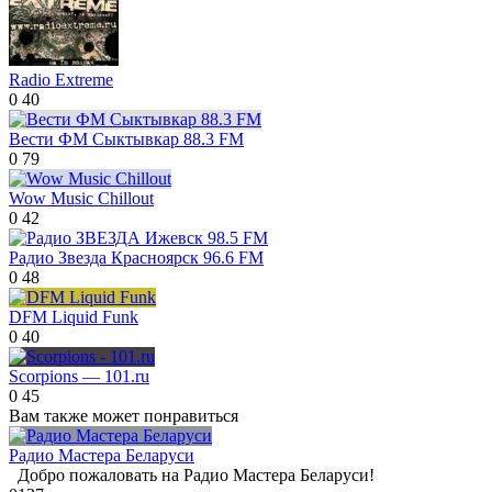
Radio Extreme
0
40
Вести ФМ Сыктывкар 88.3 FM
0
79
Wow Music Chillout
0
42
Радио Звезда Красноярск 96.6 FM
0
48
DFM Liquid Funk
0
40
Scorpions — 101.ru
0
45
Вам также может понравиться
Радио Мастера Беларуси
Добро пожаловать на Радио Мастера Беларуси!