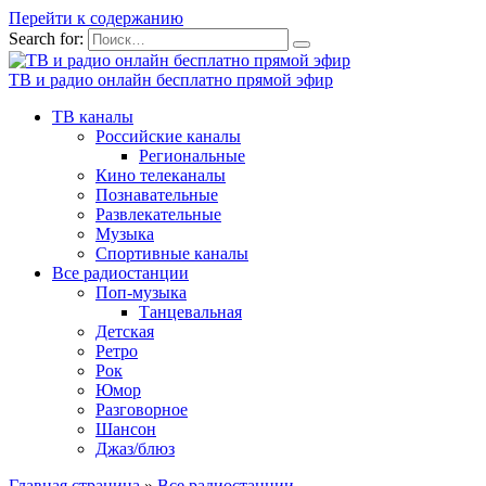
Перейти к содержанию
Search for:
ТВ и радио онлайн бесплатно прямой эфир
ТВ каналы
Российские каналы
Региональные
Кино телеканалы
Познавательные
Развлекательные
Музыка
Спортивные каналы
Все радиостанции
Поп-музыка
Танцевальная
Детская
Ретро
Рок
Юмор
Разговорное
Шансон
Джаз/блюз
Главная страница
»
Все радиостанции