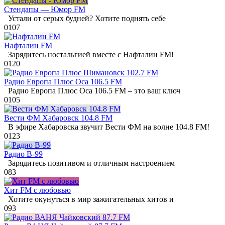
Стендапы — Юмор FM
Устали от серых будней? Хотите поднять себе
0
107
Нафталин FM
Зарядитесь ностальгией вместе с Нафталин FM!
0
120
Радио Европа Плюс Оса 106.5 FM
Радио Европа Плюс Оса 106.5 FM – это ваш ключ
0
105
Вести ФМ Хабаровск 104.8 FM
В эфире Хабаровска звучит Вести ФМ на волне 104.8 FM!
0
123
Радио В-99
Зарядитесь позитивом и отличным настроением
0
83
Хит FM с любовью
Хотите окунуться в мир зажигательных хитов и
0
93