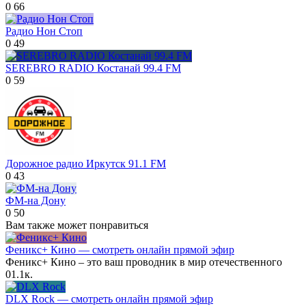
0
66
Радио Нон Стоп
0
49
SEREBRO RADIO Костанай 99.4 FM
0
59
Дорожное радио Иркутск 91.1 FM
0
43
ФМ-на Дону
0
50
Вам также может понравиться
Феникс+ Кино — смотреть онлайн прямой эфир
Феникс+ Кино – это ваш проводник в мир отечественного
0
1.1к.
DLX Rock — смотреть онлайн прямой эфир