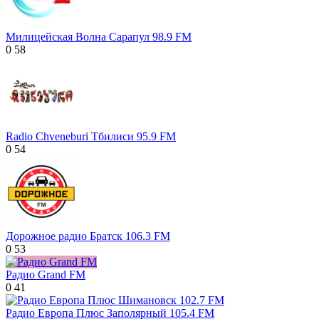
Милицейская Волна Сарапул 98.9 FM
0
58
Radio Chveneburi Тбилиси 95.9 FM
0
54
Дорожное радио Братск 106.3 FM
0
53
Радио Grand FM
0
41
Радио Европа Плюс Заполярный 105.4 FM