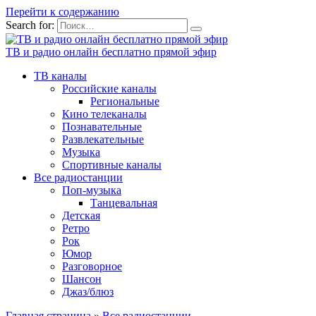
Перейти к содержанию
Search for:
ТВ и радио онлайн бесплатно прямой эфир
ТВ каналы
Российские каналы
Региональные
Кино телеканалы
Познавательные
Развлекательные
Музыка
Спортивные каналы
Все радиостанции
Поп-музыка
Танцевальная
Детская
Ретро
Рок
Юмор
Разговорное
Шансон
Джаз/блюз
Главная страница
»
Все радиостанции