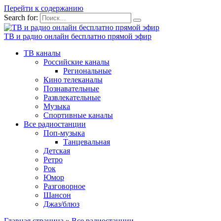
Перейти к содержанию
Search for:
ТВ и радио онлайн бесплатно прямой эфир
ТВ каналы
Российские каналы
Региональные
Кино телеканалы
Познавательные
Развлекательные
Музыка
Спортивные каналы
Все радиостанции
Поп-музыка
Танцевальная
Детская
Ретро
Рок
Юмор
Разговорное
Шансон
Джаз/блюз
Главная страница
»
Все радиостанции