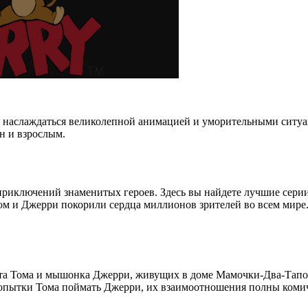
вам наслаждаться великолепной анимацией и уморительными сит
н и взрослым.
 приключений знаменитых героев. Здесь вы найдете лучшие сери
Том и Джерри покорили сердца миллионов зрителей во всем мире
кота Тома и мышонка Джерри, живущих в доме Мамочки-Два-Тапо
 попытки Тома поймать Джерри, их взаимоотношения полны ком