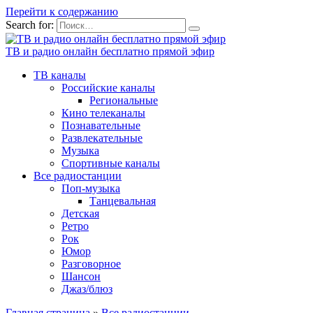
Перейти к содержанию
Search for:
ТВ и радио онлайн бесплатно прямой эфир
ТВ каналы
Российские каналы
Региональные
Кино телеканалы
Познавательные
Развлекательные
Музыка
Спортивные каналы
Все радиостанции
Поп-музыка
Танцевальная
Детская
Ретро
Рок
Юмор
Разговорное
Шансон
Джаз/блюз
Главная страница
»
Все радиостанции