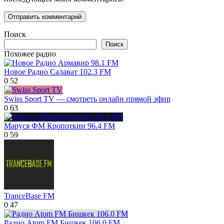
Поиск
Поиск
Похожее радио
Новое Радио Салават 102.3 FM
0
52
Swiss Sport TV — смотреть онлайн прямой эфир
0
63
Маруся ФМ Кропоткин 96.4 FM
0
59
TranceBase FM
0
47
Радио Atom FM Бишкек 106.0 FM