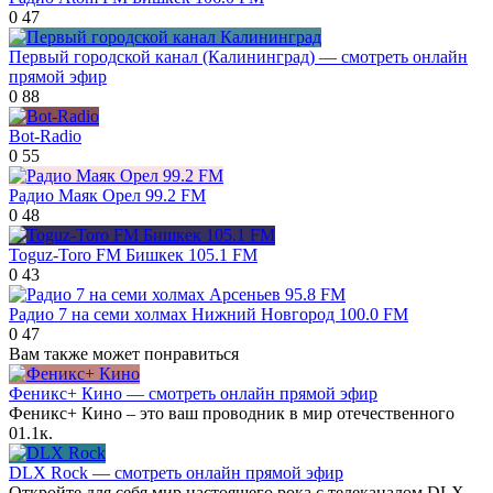
0
47
Первый городской канал (Калининград) — смотреть онлайн
прямой эфир
0
88
Bot-Radio
0
55
Радио Маяк Орел 99.2 FM
0
48
Toguz-Toro FM Бишкек 105.1 FM
0
43
Радио 7 на семи холмах Нижний Новгород 100.0 FM
0
47
Вам также может понравиться
Феникс+ Кино — смотреть онлайн прямой эфир
Феникс+ Кино – это ваш проводник в мир отечественного
0
1.1к.
DLX Rock — смотреть онлайн прямой эфир
Откройте для себя мир настоящего рока с телеканалом DLX