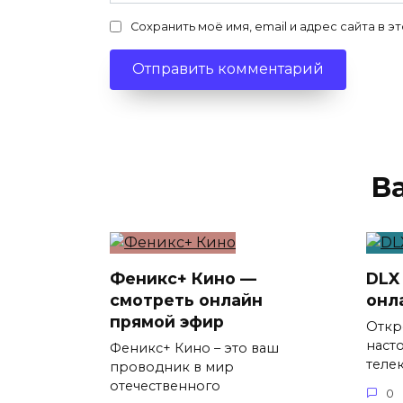
Сохранить моё имя, email и адрес сайта в
В
Феникс+ Кино —
DLX
смотреть онлайн
онл
прямой эфир
Откр
наст
Феникс+ Кино – это ваш
теле
проводник в мир
отечественного
0