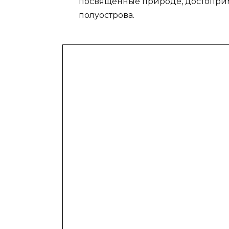
посвященные природе, достопри
полуострова.