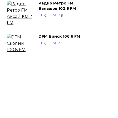
Радио Ретро FM
Балашов 102.8 FM
0
48
DFM Бийск 106.6 FM
0
41