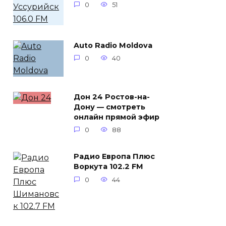
0
51
Auto Radio Moldova
0
40
Дон 24 Ростов-на-
Дону — смотреть
онлайн прямой эфир
0
88
Радио Европа Плюс
Воркута 102.2 FM
0
44