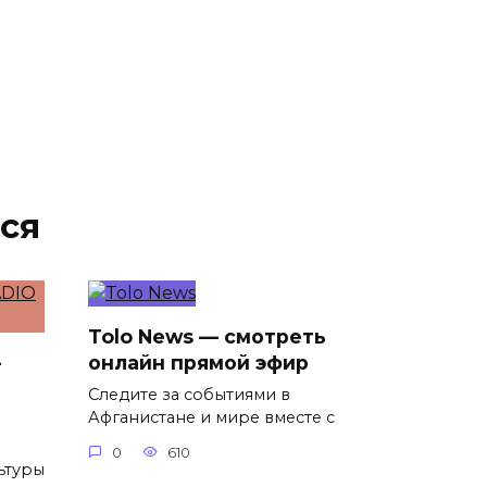
ся
Tolo News — смотреть
—
онлайн прямой эфир
Следите за событиями в
Афганистане и мире вместе с
0
610
ьтуры