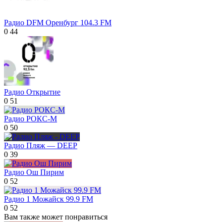
Радио DFM Оренбург 104.3 FM
0
44
Радио Открытие
0
51
Радио РОКС-М
0
50
Радио Пляж — DEEP
0
39
Радио Ош Пирим
0
52
Радио 1 Можайск 99.9 FM
0
52
Вам также может понравиться