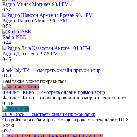
Радио-Минск Могилёв 98.1 FM
0
37
Радио Шансон Минск 90.9 FM
0
52
Radio ISBE
0
44
Радио Дача Пенза 97.5 FM
0
45
Jibek Joly TV — смотреть онлайн прямой эфир
0
89
Вам также может понравиться
Феникс+ Кино — смотреть онлайн прямой эфир
Феникс+ Кино – это ваш проводник в мир отечественного
0
1.1к.
DLX Rock — смотреть онлайн прямой эфир
Откройте для себя мир настоящего рока с телеканалом DLX
Rock!
0
781