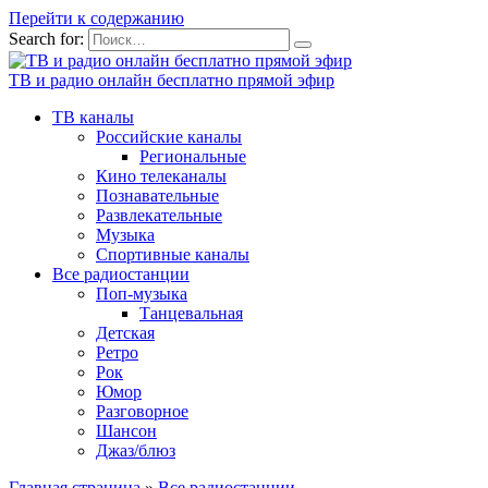
Перейти к содержанию
Search for:
ТВ и радио онлайн бесплатно прямой эфир
ТВ каналы
Российские каналы
Региональные
Кино телеканалы
Познавательные
Развлекательные
Музыка
Спортивные каналы
Все радиостанции
Поп-музыка
Танцевальная
Детская
Ретро
Рок
Юмор
Разговорное
Шансон
Джаз/блюз
Главная страница
»
Все радиостанции